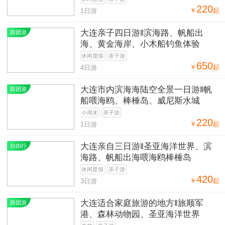
220
￥
起
1日游
大连亲子四日游‖滨海路、帆船出
跟团游
海、黄金海岸、小木船钓鱼体验
休闲度假
亲子游
650
￥
起
4日游
大连市内滨海海陆空全景一日游‖帆
跟团游
船喂海鸥、棒棰岛、威尼斯水城
小周末
亲子游
220
￥
起
1日游
大连亲自三日游‖圣亚海洋世界、滨
自由行
海路、帆船出海喂海鸥棒棰岛
休闲度假
亲子游
420
￥
起
3日游
大连适合家庭旅游的地方‖旅顺军
跟团游
港、森林动物园、圣亚海洋世界