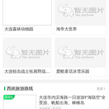
大连森林动物园
海帝大世界
大连狙击战士拓展野战基
爱酷童话冰雪乐园
地
西岗旅游路线
更多
大连市内滨海路一日游游‖"海陆空“全
跟团游
景游、帆船出海、棒棰岛
休闲度假
亲子游