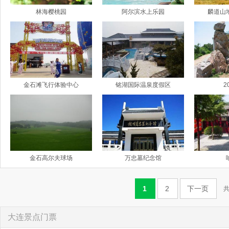
林海樱桃园
阿尔滨水上乐园
麟道山
金石滩飞行体验中心
铭湖国际温泉度假区
2
金石高尔夫球场
万忠墓纪念馆
1
2
下一页
共
大连景点门票