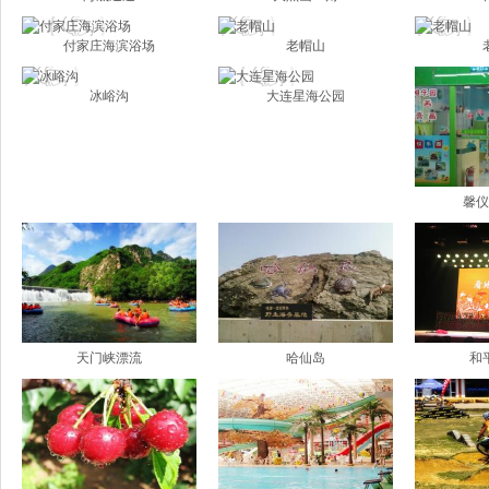
付家庄海滨浴场
老帽山
冰峪沟
大连星海公园
馨仪
天门峡漂流
哈仙岛
和