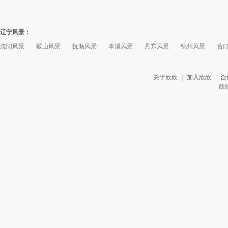
辽宁风景：
沈阳风景
鞍山风景
抚顺风景
本溪风景
丹东风景
锦州风景
营
关于欣欣
|
加入欣欣
|
合
欣欣