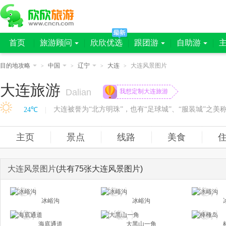
首页
旅游顾问
欣欣优选
跟团游
自助游
目的地攻略
中国
辽宁
大连
大连风景图片
>
>
>
>
大连旅游
Dalian
我想定制大连旅游
24℃
|
主页
景点
线路
美食
大连风景图片
(共有75张大连风景图片)
冰峪沟
冰峪沟
海底通道
大黑山一角