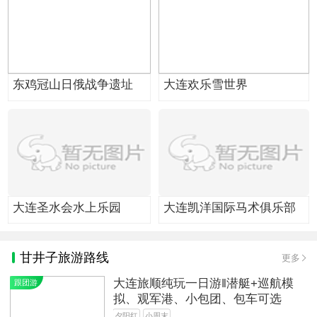
东鸡冠山日俄战争遗址
大连欢乐雪世界
大连圣水会水上乐园
大连凯洋国际马术俱乐部
甘井子旅游路线
更多
大连旅顺纯玩一日游‖潜艇+巡航模
跟团游
拟、观军港、小包团、包车可选
夕阳红
小周末