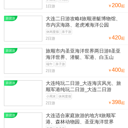
200
￥
起
1日游
大连二日游攻略‖旅顺潜艇博物馆、
跟团游
市内滨海路、老虎滩海洋公园
休闲度假
亲子游
420
￥
起
2日游
旅顺市内圣亚海洋世界两日游‖圣亚
跟团游
海洋世界、潜艇、军港、白玉山
端午
亲子游
400
￥
起
2日游
大连纯玩二日游_大连海滨风光、旅
跟团游
顺军港纯玩二日游_大连二日游
小周末
休闲度假
398
￥
起
2日游
大连适合家庭旅游的地方‖旅顺军
跟团游
港、森林动物园、圣亚海洋世界