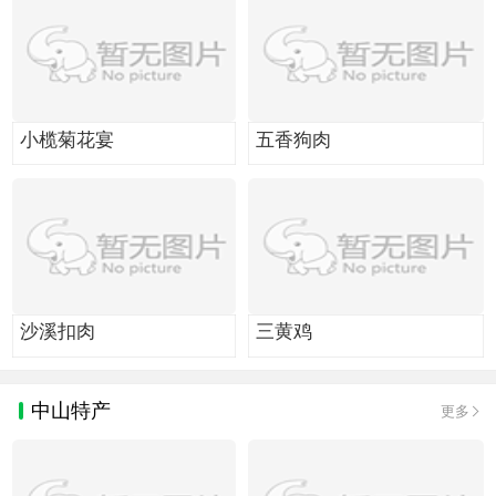
小榄菊花宴
五香狗肉
沙溪扣肉
三黄鸡
中山特产
更多