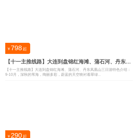
798
￥
起
【十一主推线路】大连到盘锦红海滩、蒲石河、丹东凤
凰山三日游
【十一主推线路】大连到盘锦红海滩、蒲石河、丹东凤凰山三日游特色介绍：
9-10月，深秋的苇海，绚丽多彩，蔚蓝的天空映衬着翠绿...
290
￥
起