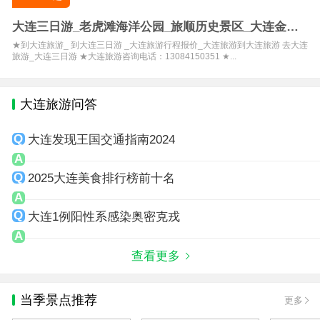
大连三日游_老虎滩海洋公园_旅顺历史景区_大连金石
滩三日游
★到大连旅游_ 到大连三日游 _大连旅游行程报价_大连旅游到大连旅游 去大连
旅游_大连三日游 ★大连旅游咨询电话：13084150351 ★...
大连旅游问答
大连发现王国交通指南2024
2025大连美食排行榜前十名
大连1例阳性系感染奥密克戎
查看更多
当季景点推荐
更多