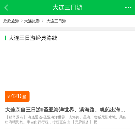
大连三日游
欣欣旅游
大连旅游
大连三日游
大连
三日游经典路线
420
￥
起
大连亲自三日游‖圣亚海洋世界、滨海路、帆船出海喂
海鸥棒棰岛
【精华景点】 海底通道-圣亚海洋世界、滨海路、星海广尝威尼斯水城、乘船
出海喂海鸥。半自由行行程，行程更自由 【品牌服务】 提...