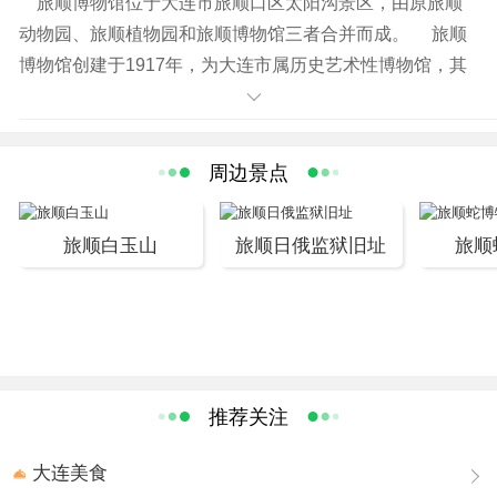
旅顺博物馆位于大连市旅顺口区太阳沟景区，由原旅顺
动物园、旅顺植物园和旅顺博物馆三者合并而成。 旅顺
博物馆创建于1917年，为大连市属历史艺术性博物馆，其
前身是“关东都督府满蒙物产馆”。后曾多次更改馆名。1945
年由前苏联接管，馆名“旅顺东方文化博物馆”。1951年初，
苏方将博物馆移交中国政府，恢复“旅顺博物馆”名称。 旅
周边景点
顺博物馆为全国近代优秀建筑，内有藏品近10万件，一级
和二级藏品数量可观，其中青铜器、新疆文物、书画、陶
旅顺白玉山
旅顺日俄监狱旧址
旅顺
瓷类精品颇多；尤其收有一批罕见的外国文物，其中印度
犍陀罗石刻艺术品是国内唯一的收藏。馆内设有青铜工
艺、朝鲜、日本瓷器、日本绘画、外国邮票及大连地方出
土文物（大连古代文明）展厅。 旅顺博物馆园区保留了
原有珍贵树木，增添了露天陈列与艺术雕塑等内容，成为
国内大型园林博物馆之一。周恩来、宋庆龄、董必武、郭
推荐关注
沫若、江泽民等曾先后莅临视察。
大连美食