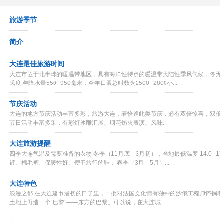
旅游季节
简介
大连最佳旅游时间
大连市位于北半球的暖温带地区，具有海洋性特点的暖温带大陆性季风气候，冬无严
氏度,年降水量550--950毫米，全年日照总时数为2500--2800小...
节庆活动
大连的地方节庆活动丰富多彩，旅游大连，若恰逢此类节庆，必有双倍惊喜，双倍
节日活动丰富多采，有彩灯冰雕汇展、烟花焰火表演、风味...
大连旅游提醒
四季大连气温及需要准备的衣物 冬季（11月底—3月初），当地最低温度-14.0-
裤、棉毛裤、保暖性好、便于旅行的鞋； 春季（3月—5月）...
大连特色
浪漫之都 在大连建市最初的日子里，一批对法国文化情有独钟的沙俄工程师怀揣
土地上再造一个“巴黎”——东方的巴黎。可以说，在大连城...