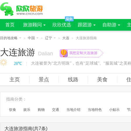
首页
旅游顾问
欣欣优选
跟团游
自助游
目的地攻略
中国
辽宁
大连
大连旅游指南
>
>
>
>
大连旅游
Dalian
我想定制大连旅游
28℃
|
主页
景点
线路
美食
指南分类
：
饮食
娱乐
购物
交通
当地介绍
当地特色
小贴示
节
大连旅游指南(共7条)