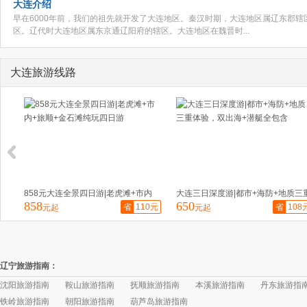
大连介绍
早在6000年前，我们的祖先就开发了大连地区。秦汉时期，大连地区属辽东郡
区。辽代时大连地区属东京通辽阳府的辖区。大连地区在魏晋时...
大连旅游线路
858元大连全景四日游|老虎滩+市内
大连三日深度游|都市+海防+地质三
858
650
+旅顺+金石滩纯玩四日游
省
110元
体验，双出海+潜艇全包含
省
108
元起
元起
辽宁旅游指南：
沈阳旅游指南
鞍山旅游指南
抚顺旅游指南
本溪旅游指南
丹东旅游指
铁岭旅游指南
朝阳旅游指南
葫芦岛旅游指南