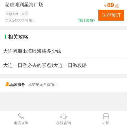
89
老虎滩到星海广场
￥
起
菱角湾游船为指定时间发船，订票请先咨询客服发船时间。
全额支付
短信
立即预订
当天24:00前可预订
预订须知>
；温馨提示：
；
相关攻略
大连帆船出海喂海鸥多少钱
大连一日游必去的景点‖大连一日游攻略
品质服务
承诺绝无自费项目
店铺
电话咨询
在线咨询